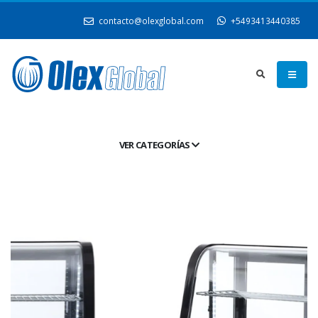
contacto@olexglobal.com
+5493413440385
VER CATEGORÍAS