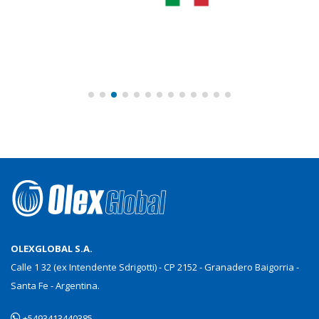
OLEXGLOBAL S.A.
Calle 1 32 (ex Intendente Sdrigotti) - CP 2152 - Granadero Baigorria -
Santa Fe - Argentina.
+5493413440385