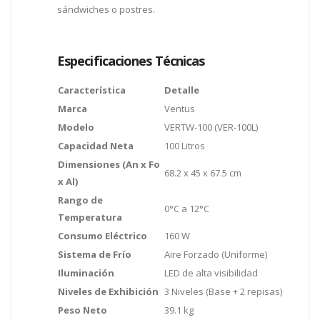
sándwiches o postres.
Especificaciones Técnicas
Característica
Detalle
Marca
Ventus
Modelo
VERTW-100 (VER-100L)
Capacidad Neta
100 Litros
Dimensiones (An x Fo
68.2 x 45 x 67.5 cm
x Al)
Rango de
0°C a 12°C
Temperatura
Consumo Eléctrico
160 W
Sistema de Frío
Aire Forzado (Uniforme)
Iluminación
LED de alta visibilidad
Niveles de Exhibición
3 Niveles (Base + 2 repisas)
Peso Neto
39.1 kg