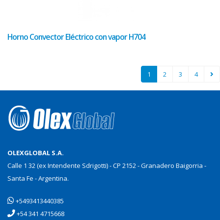
Horno Convector Eléctrico con vapor H704
(current)
1
2
3
4
OLEXGLOBAL S.A.
Calle 1 32 (ex Intendente Sdrigotti) - CP 2152 - Granadero Baigorria -
Santa Fe - Argentina.
+5493413440385
+54 341 4715668