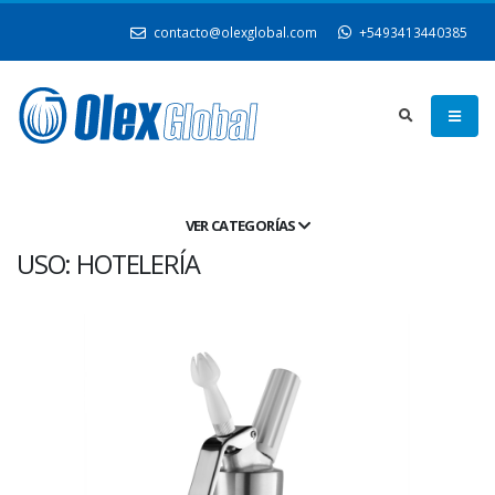
contacto@olexglobal.com
+5493413440385
VER CATEGORÍAS
USO: HOTELERÍA