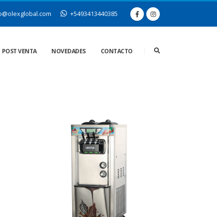
o@olexglobal.com
+5493413440385
POST VENTA
NOVEDADES
CONTACTO