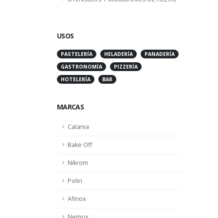
USOS
PASTELERÍA
HELADERÍA
PANADERÍA
GASTRONOMÍA
PIZZERÍA
HOTELERÍA
BAR
MARCAS
Catania
Bake Off
Nikrom
Polin
Afinox
Nemox