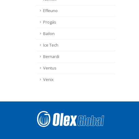
Effeuno
Progás
Bailon
Ice Tech
Bernardi
Ventus
Venix