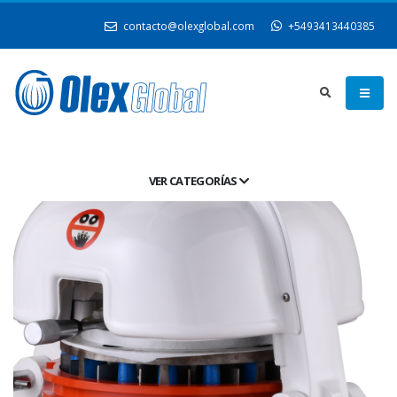
contacto@olexglobal.com
+5493413440385
VER CATEGORÍAS