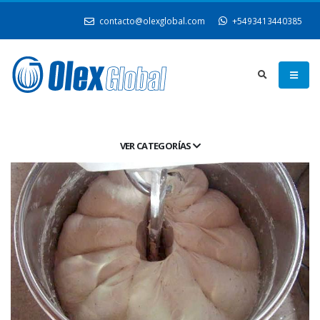
contacto@olexglobal.com
+5493413440385
VER CATEGORÍAS