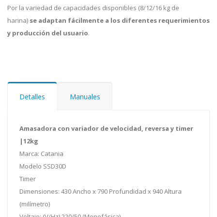
Por la variedad de capacidades disponibles (8/12/16 kg de
harina)
se adaptan fácilmente a los diferentes requerimientos
y producción del usuario
.
Detalles
Manuales
Amasadora con variador de velocidad, reversa y timer
|12kg
Marca: Catania
Modelo SSD30D
Timer
Dimensiones: 430 Ancho x 790 Profundidad x 940 Altura
(milímetro)
Voltaje: (V/Hz) 220/50 (Monofásica) -